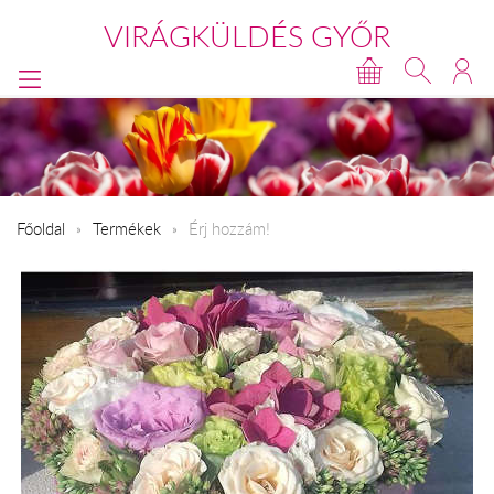
VIRÁGKÜLDÉS GYŐR
Főoldal
Termékek
Érj hozzám!