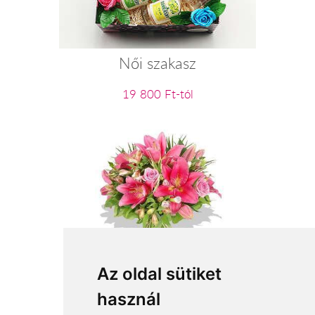
Női szakasz
19 800 Ft-tól
Mennyire mérges?
Az oldal sütiket
használ
28 800 Ft-tól