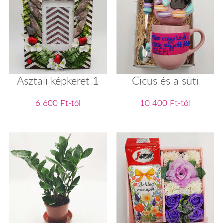
Asztali képkeret 1
Cicus és a süti
6 600 Ft-tól
10 400 Ft-tól