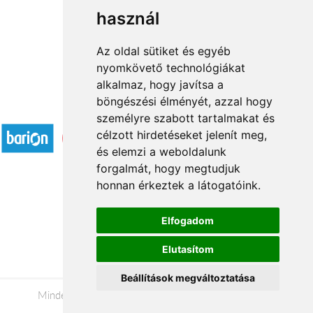
használ
1
2
3
...
33
34
→
Az oldal sütiket és egyéb
nyomkövető technológiákat
alkalmaz, hogy javítsa a
böngészési élményét, azzal hogy
Elfogadott fizetési módok
személyre szabott tartalmakat és
célzott hirdetéseket jelenít meg,
és elemzi a weboldalunk
forgalmát, hogy megtudjuk
honnan érkeztek a látogatóink.
Á.SZ.F.
Elfogadom
Impresszum
Elutasítom
Adatkezelési tájékoztató
Beállítások megváltoztatása
Minden jog fenntartva © 2026 |
+36 20 488-8362
|
www.viragkuldesgyor.hu