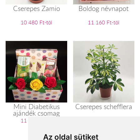
Cserepes Zamio
Boldog névnapot
10 480 Ft-tól
11 160 Ft-tól
Mini Diabetikus
Cserepes schefflera
ajándék csomag
11 200 Ft-tól
11 280 Ft-tól
Az oldal sütiket