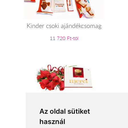
Kinder csoki ajándékcsomag
11 720 Ft-tól
Igazából szerelem
Az oldal sütiket
használ
23 920 Ft-tól