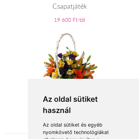
Csapatjáték
19 600 Ft-tól
Virágvarázs virágkosár
Az oldal sütiket
használ
27 160 Ft-tól
Az oldal sütiket és egyéb
nyomkövető technológiákat