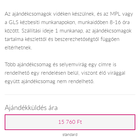
Az ajándékcsomagok vidéken készülnek, és az MPL vagy
a GLS kézbesíti munkanapokon, munkaidőben 8-16 óra
között. Szállítási ideje 1 munkanap, az ajándékcsomagok
tartalma készlettől és beszerezhetőségtől függően
eltérhetnek.
Több ajándékcsomag és selyemvirág egy címre is
rendelhető egy rendelésen belül, viszont élő virággal
együtt ajándékcsomag nem rendelhető.
Ajándékküldés ára
15 760 Ft
standard