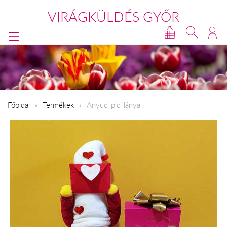
VIRÁGKÜLDÉS GYŐR
Főoldal
Termékek
Anyuci pici lánya