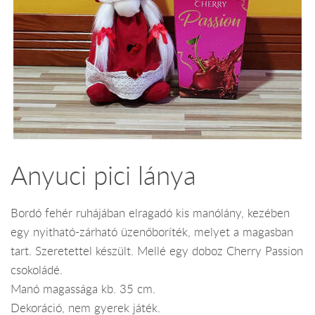
Anyuci pici lánya
Bordó fehér ruhájában elragadó kis manólány, kezében
egy nyitható-zárható üzenőboríték, melyet a magasban
tart. Szeretettel készült. Mellé egy doboz Cherry Passion
csokoládé.
Manó magassága kb. 35 cm.
Dekoráció, nem gyerek játék.