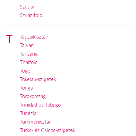
Szudán
Szváziföld
T
Tádzsikisztán
Tajvan
Tanzánia
Thaiföld
Togo
Tokelau-szigetek
Tonga
Törökország
Trinidad és Tobago
Tunézia
Türkmenisztán
Turks- és Caicos-szigetek