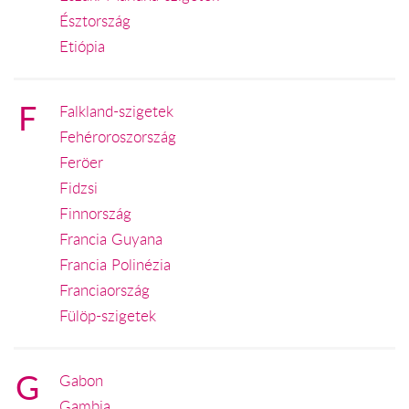
Észtország
Etiópia
F
Falkland-szigetek
Fehéroroszország
Feröer
Fidzsi
Finnország
Francia Guyana
Francia Polinézia
Franciaország
Fülöp-szigetek
G
Gabon
Gambia