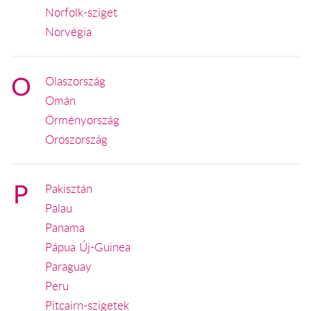
Norfolk-sziget
Norvégia
O
Olaszország
Omán
Örményország
Oroszország
P
Pakisztán
Palau
Panama
Pápua Új-Guinea
Paraguay
Peru
Pitcairn-szigetek