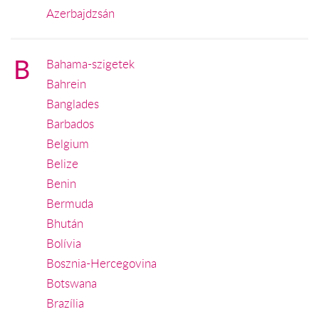
Azerbajdzsán
B
Bahama-szigetek
Bahrein
Banglades
Barbados
Belgium
Belize
Benin
Bermuda
Bhután
Bolívia
Bosznia-Hercegovina
Botswana
Brazília