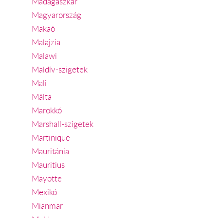
Madagaszkár
Magyarország
Makaó
Malajzia
Malawi
Maldív-szigetek
Mali
Málta
Marokkó
Marshall-szigetek
Martinique
Mauritánia
Mauritius
Mayotte
Mexikó
Mianmar