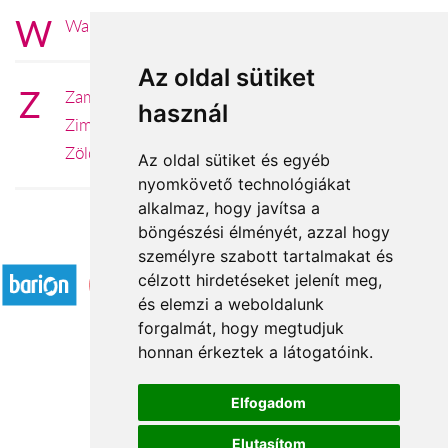
W
Wallis és Futuna Wallis és Futuna
Az oldal sütiket
Z
Zambia
használ
Zimbabwe
Zöld-foki Köztársaság
Az oldal sütiket és egyéb
nyomkövető technológiákat
alkalmaz, hogy javítsa a
böngészési élményét, azzal hogy
Elfogadott fizetési módok
személyre szabott tartalmakat és
célzott hirdetéseket jelenít meg,
és elemzi a weboldalunk
forgalmát, hogy megtudjuk
honnan érkeztek a látogatóink.
Á.SZ.F.
Elfogadom
Impresszum
Elutasítom