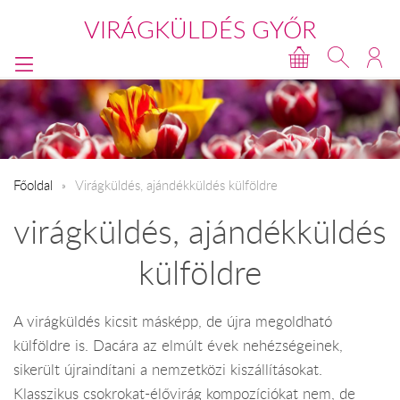
VIRÁGKÜLDÉS GYŐR
Főoldal
Virágküldés, ajándékküldés külföldre
virágküldés, ajándékküldés
külföldre
A virágküldés kicsit másképp, de újra megoldható
külföldre is. Dacára az elmúlt évek nehézségeinek,
sikerült újraindítani a nemzetközi kiszállításokat.
Klasszikus csokrokat-élővirág kompozíciókat nem, de