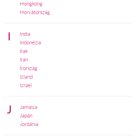
Hongkong
Horvátország
I
India
Indonézia
Irak
Irán
Írország
Izland
Izrael
J
Jamaica
Japán
Jordánia