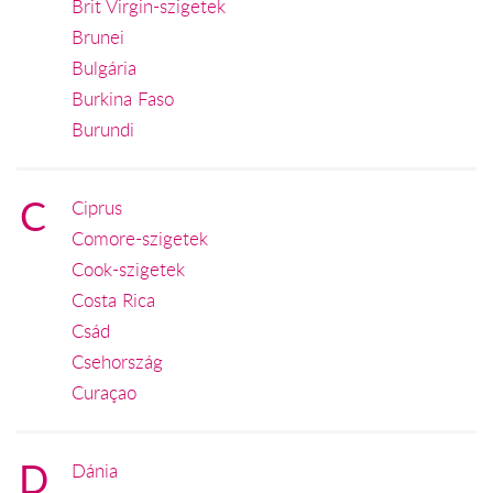
Brit Virgin-szigetek
Brunei
Bulgária
Burkina Faso
Burundi
C
Ciprus
Comore-szigetek
Cook-szigetek
Costa Rica
Csád
Csehország
Curaçao
D
Dánia