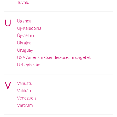
Tuvalu
U
Uganda
Új-Kaledónia
Új-Zéland
Ukrajna
Uruguay
USA Amerikai Csendes-óceáni szigetek
Üzbegisztán
V
Vanuatu
Vatikán
Venezuela
Vietnam