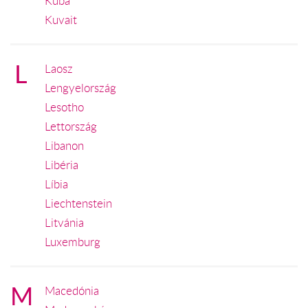
Kuba
Kuvait
L
Laosz
Lengyelország
Lesotho
Lettország
Libanon
Libéria
Líbia
Liechtenstein
Litvánia
Luxemburg
M
Macedónia