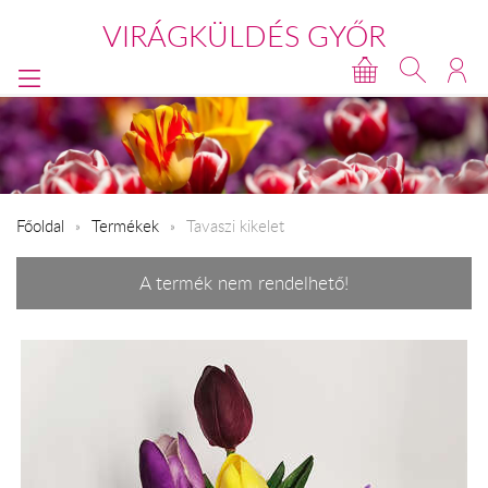
VIRÁGKÜLDÉS GYŐR
Főoldal
Termékek
Tavaszi kikelet
A termék nem rendelhető!