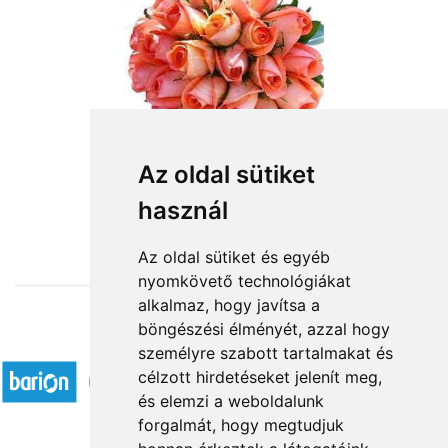
25 szál narancs rózsa
Az oldal sütiket
használ
52 800 Ft-tól
Az oldal sütiket és egyéb
nyomkövető technológiákat
alkalmaz, hogy javítsa a
böngészési élményét, azzal hogy
Elfogadott fizetési módok
személyre szabott tartalmakat és
célzott hirdetéseket jelenít meg,
és elemzi a weboldalunk
forgalmát, hogy megtudjuk