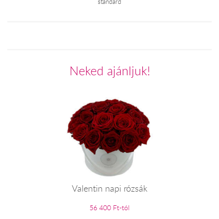
standard
Neked ajánljuk!
Valentin napi rózsák
56 400 Ft-tól