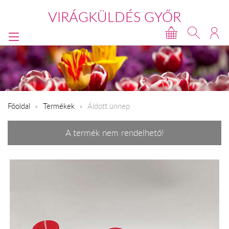
VIRÁGKÜLDÉS GYŐR
Főoldal
Termékek
Áldott ünnep
A termék nem rendelhető!