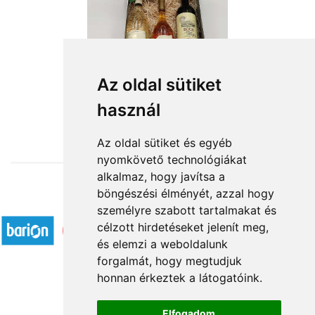
A dobogó csúcsán
Az oldal sütiket
használ
26 320 Ft-tól
Az oldal sütiket és egyéb
nyomkövető technológiákat
alkalmaz, hogy javítsa a
böngészési élményét, azzal hogy
Elfogadott fizetési módok
személyre szabott tartalmakat és
célzott hirdetéseket jelenít meg,
és elemzi a weboldalunk
forgalmát, hogy megtudjuk
honnan érkeztek a látogatóink.
Á.SZ.F.
Elfogadom