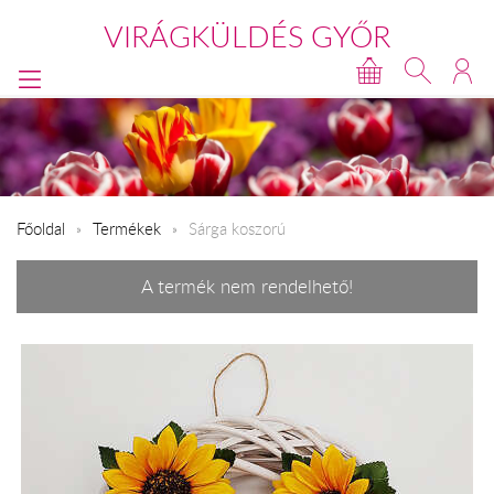
VIRÁGKÜLDÉS GYŐR
Főoldal
Termékek
Sárga koszorú
A termék nem rendelhető!