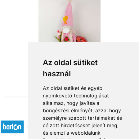
Rózsaszín manócska
Az oldal sütiket
használ
13 200 Ft-tól
Az oldal sütiket és egyéb
nyomkövető technológiákat
alkalmaz, hogy javítsa a
böngészési élményét, azzal hogy
Elfogadott fizetési módok
személyre szabott tartalmakat és
célzott hirdetéseket jelenít meg,
és elemzi a weboldalunk