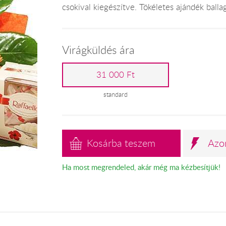
csokival kiegészítve. Tökéletes ajándék ballag
Virágküldés ára
31 000 Ft
standard
Kosárba teszem
Azo
Ha most megrendeled, akár még ma kézbesítjük!