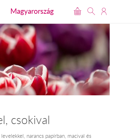
Magyarország
l, csokival
 levelekkel, narancs papírban, macival és