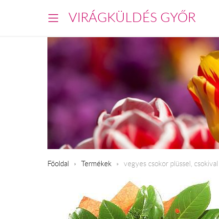
VIRÁGKÜLDÉS GYŐR
Főoldal
Termékek
vegyes csokor plüssel, csokival