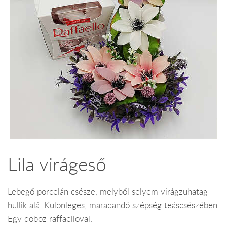
Lila virágeső
Lebegő porcelán csésze, melyből selyem virágzuhatag
hullik alá. Különleges, maradandó szépség teáscsészében.
Egy doboz raffaelloval.