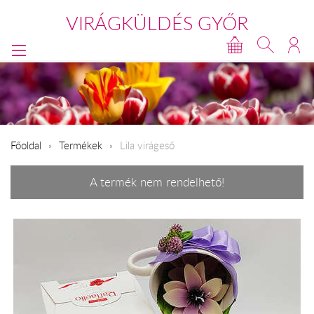
VIRÁGKÜLDÉS GYŐR
Főoldal
Termékek
Lila virágeső
A termék nem rendelhető!