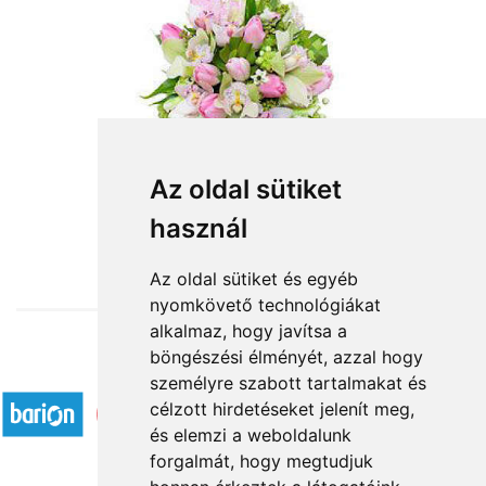
Elragadó
Az oldal sütiket
használ
30 800 Ft-tól
Az oldal sütiket és egyéb
nyomkövető technológiákat
alkalmaz, hogy javítsa a
böngészési élményét, azzal hogy
Elfogadott fizetési módok
személyre szabott tartalmakat és
célzott hirdetéseket jelenít meg,
és elemzi a weboldalunk
forgalmát, hogy megtudjuk