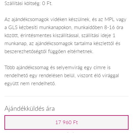
Szállítási költség: 0 Ft.
Az ajándékcsomagok vidéken készülnek, és az MPL vagy
a GLS kézbesíti munkanapokon, munkaidőben 8-16 óra
között, érintésmentes kiszállítással, szállítási ideje 1
munkanap, az ajándékcsomagok tartalma készlettől és
beszerezhetőségtől függően eltérhetnek.
Több ajándékcsomag és selyemvirág egy címre is
rendelhető egy rendelésen belül, viszont élő virággal
együtt nem rendelhető.
Ajándékküldés ára
17 960 Ft