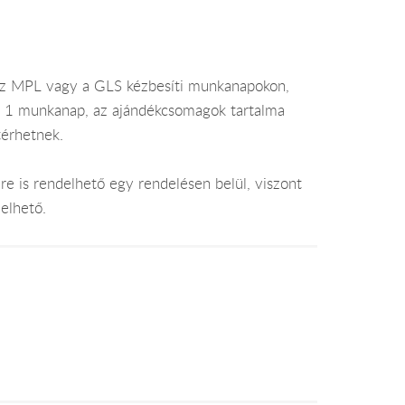
az MPL vagy a GLS kézbesíti munkanapokon,
je 1 munkanap, az ajándékcsomagok tartalma
térhetnek.
e is rendelhető egy rendelésen belül, viszont
elhető.