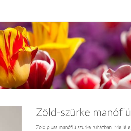
Zöld-szürke manófiú
Zöld plüss manófiú szürke ruházban. Mellé