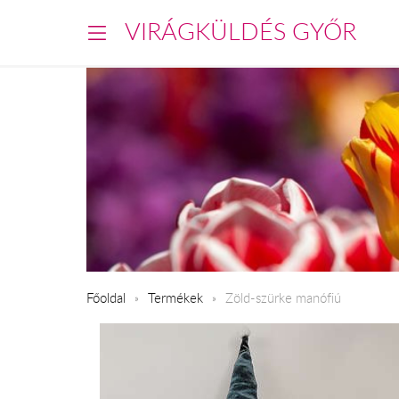
VIRÁGKÜLDÉS GYŐR
Főoldal
Termékek
Zöld-szürke manófiú