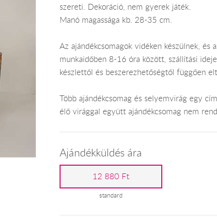
szereti. Dekoráció, nem gyerek játék.
Manó magassága kb. 28-35 cm.
Az ajándékcsomagok vidéken készülnek, és 
munkaidőben 8-16 óra között, szállítási ide
készlettől és beszerezhetőségtől függően el
Több ajándékcsomag és selyemvirág egy címr
élő virággal együtt ajándékcsomag nem rend
Ajándékküldés ára
12 880 Ft
standard