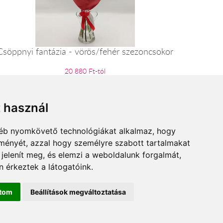
Csöppnyi fantázia - vörös/fehér szezoncsokor
20 880 Ft-tól
t használ
gyéb nyomkövető technológiákat alkalmaz, hogy
lményét, azzal hogy személyre szabott tartalmakat
 jelenít meg, és elemzi a weboldalunk forgalmát,
 érkeztek a látogatóink.
ítom
Beállítások megváltoztatása
r.hu