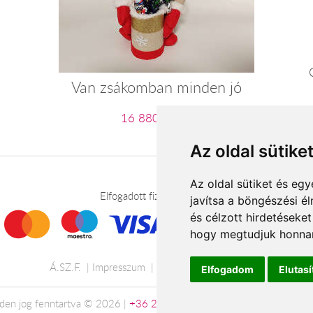
Van zsákomban minden jó
16 880 Ft-tól
Az oldal sütike
Az oldal sütiket és e
Elfogadott fizetési módok
javítsa a böngészési é
és célzott hirdetéseket
hogy megtudjuk honnan
Á.SZ.F.
Impresszum
Adatkezelési tájékoztató
Elfogadom
Elutas
den jog fenntartva © 2026 |
+36 20 488-8362
| www.viragkuldesgyo