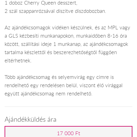
1 doboz Cherry Queen desszert,
2 szál szappanrózsával díszítve díszdobozban.
Az ajándékcsomagok vidéken készülnek, és az MPL vagy
a GLS kézbesíti munkanapokon, munkaidőben 8-16 óra
között, szállítási ideje 1 munkanap, az ajándékcsomagok
tartalma készlettől és beszerezhetőségtől függően
eltérhetnek.
Több ajándékcsomag és selyemvirág egy címre is
rendelhető egy rendelésen belül, viszont élő virággal
együtt ajándékcsomag nem rendelhető.
Ajándékküldés ára
17 000 Ft