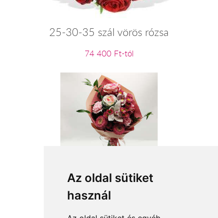
25-30-35 szál vörös rózsa
74 400 Ft-tól
Boldog névnapot
Az oldal sütiket
használ
19 600 Ft-tól