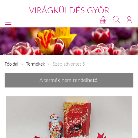
VIRÁGKÜLDÉS GYŐR
Főoldal
Termékek
Szép adventet 5
A termék nem rendelhető!