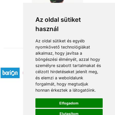
Cserepes Zamio
Az oldal sütiket
használ
10 480 Ft-tól
Az oldal sütiket és egyéb
nyomkövető technológiákat
alkalmaz, hogy javítsa a
böngészési élményét, azzal hogy
Elfogadott fizetési módok
személyre szabott tartalmakat és
célzott hirdetéseket jelenít meg,
és elemzi a weboldalunk
forgalmát, hogy megtudjuk
honnan érkeztek a látogatóink.
Á.SZ.F.
Elfogadom
Impresszum
Elutasítom