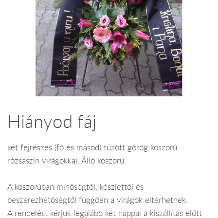
Hiányod fáj
két fejrészes (fő és másod) tűzött görög koszorú
rózsaszín virágokkal. Álló koszorú.
A koszorúban minőségtől, készlettől és
beszerezhetőségtől függően a virágok eltérhetnek.
A rendelést kérjük legalább két nappal a kiszállítás előtt