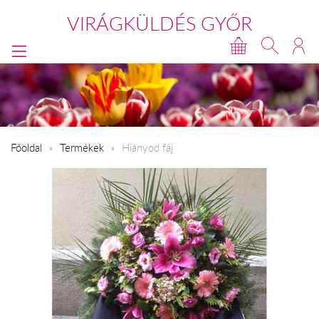
VIRÁGKÜLDÉS GYŐR
Főoldal
Termékek
Hiányod fáj