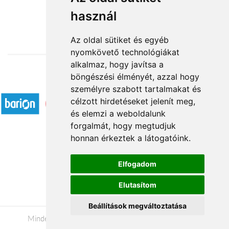
használ
23 920 Ft-tól
Az oldal sütiket és egyéb
nyomkövető technológiákat
alkalmaz, hogy javítsa a
böngészési élményét, azzal hogy
Elfogadott fizetési módok
személyre szabott tartalmakat és
célzott hirdetéseket jelenít meg,
és elemzi a weboldalunk
forgalmát, hogy megtudjuk
honnan érkeztek a látogatóink.
Á.SZ.F.
Elfogadom
Impresszum
Elutasítom
Adatkezelési tájékoztató
Beállítások megváltoztatása
Minden jog fenntartva © 2026 |
+36 20 488-8362
|