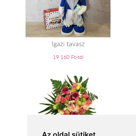
Igazi tavasz
19 160 Ft-tól
Erzsébet - Katalin
Az oldal sütiket