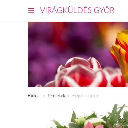
VIRÁGKÜLDÉS GYŐR
Főoldal
Termékek
Elegáns csokor