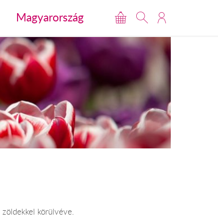
Magyarország
p zöldekkel körülvéve.