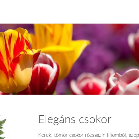
Elegáns csokor
Kerek, tömör csokor rózsaszín liliomból, szé