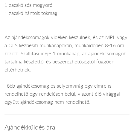
1 zacskó sós mogyoró
1 zacskó hántolt tökmag
Az ajándékcsomagok vidéken készülnek, és az MPL vagy
a GLS kézbesíti munkanapokon, munkaidőben 8-16 óra
között. Szállítási ideje 1 munkanap, az ajándékcsomagok
tartalma készlettől és beszerezhetőségtől függően
eltérhetnek.
Több ajándékcsomag és selyemvirág egy címre is
rendelhető egy rendelésen belül, viszont élő virággal
együtt ajándékcsomag nem rendelhető.
Ajándékküldés ára