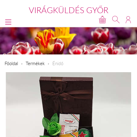
VIRÁGKÜLDÉS GYŐR
Főoldal
Termékek
Énidő