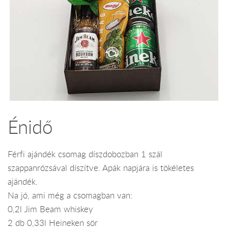
Énidő
Férfi ajándék csomag díszdobozban 1 szál
szappanrózsával díszítve. Apák napjára is tökéletes
ajándék.
Na jó, ami még a csomagban van:
0,2l Jim Beam whiskey
2 db 0,33l Heineken sör