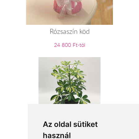
Rózsaszín köd
24 800 Ft-tól
Cserepes schefflera
Az oldal sütiket
használ
11 280 Ft-tól