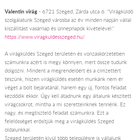
Valentin virág
- 6721 Szeged, Zárda utca 6. "Virágküldő
szolgálatunk Szeged városba az év minden napján vállal
kiszállítást vasárnap és ünnepnapok kivételével."
https://www.viragkuldesszeged.hu/
A virágküldés Szeged területén és vonzáskörzetében
számunkra azért is megy könnyen, mert össze tudunk
dolgozni. Mindent a megrendelőért és a címzettért
teszünk, hiszen virágküldés esetén munkánk nem ér
véget a bolt bejáratánál, hanem egy új, fontos feladat
kezdődik ekkor. Úgy kell átadnunk egy általunk készített
virágcsokrot, mintha a mi szeretteinknek tennénk. Ez
nagy, és megtisztelő feladat számunkra. Ezt a
felelősséget erősítjük meg a virágküldés Szeged
oldalunkkal.
Szeged területén kívül több településre is vállalunk