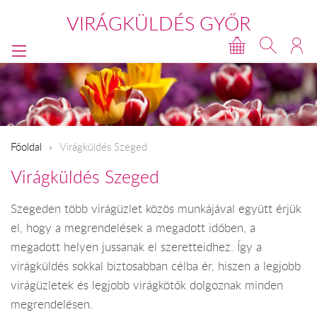
VIRÁGKÜLDÉS GYŐR
Főoldal
Virágküldés Szeged
Virágküldés Szeged
Szegeden több virágüzlet közös munkájával együtt érjük
el, hogy a megrendelések a megadott időben, a
megadott helyen jussanak el szeretteidhez. Így a
virágküldés sokkal biztosabban célba ér, hiszen a legjobb
virágüzletek és legjobb virágkötők dolgoznak minden
megrendelésen.