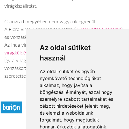
virágkiszállítást.
Csongrád megyében nem vagyunk egyedül:
A Flóra virág Csongrád területén (
virágküldés Csongrád
)
és vonzáskörzetében.
Az Inda virágüzlet Hódmezővásárhely területén (
Az oldal sütiket
virágküldés Hódmezővásárhely
) és vonzáskörzetében.
használ
Így a virágküldés Csongrád megye városaiban és azok
vonzáskörzetében is gond nélkül megoldható. Várjuk
Az oldal sütiket és egyéb
szeretettel webáruházunkban!
nyomkövető technológiákat
alkalmaz, hogy javítsa a
böngészési élményét, azzal hogy
Elfogadott fizetési módok
személyre szabott tartalmakat és
célzott hirdetéseket jelenít meg,
és elemzi a weboldalunk
forgalmát, hogy megtudjuk
honnan érkeztek a látogatóink.