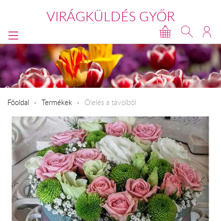
VIRÁGKÜLDÉS GYŐR
Főoldal
Termékek
Ölelés a távolból