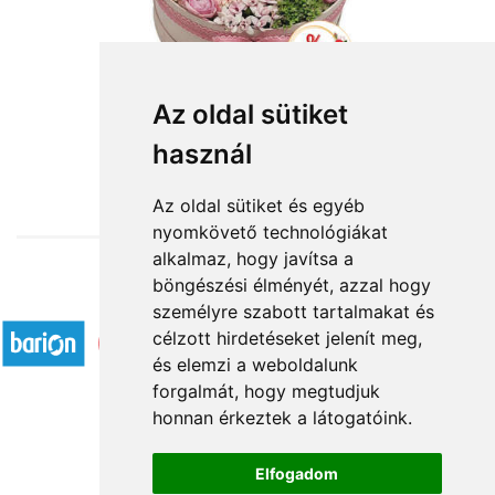
Fantázia - rózsaszín virágbox
Az oldal sütiket
használ
24 960 Ft-tól
Az oldal sütiket és egyéb
nyomkövető technológiákat
alkalmaz, hogy javítsa a
böngészési élményét, azzal hogy
Elfogadott fizetési módok
személyre szabott tartalmakat és
célzott hirdetéseket jelenít meg,
és elemzi a weboldalunk
forgalmát, hogy megtudjuk
honnan érkeztek a látogatóink.
Á.SZ.F.
Elfogadom