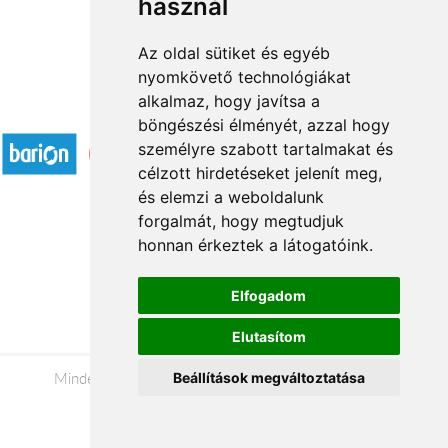
használ
Az oldal sütiket és egyéb
nyomkövető technológiákat
alkalmaz, hogy javítsa a
Elfogadott fizetési módok
böngészési élményét, azzal hogy
személyre szabott tartalmakat és
célzott hirdetéseket jelenít meg,
és elemzi a weboldalunk
forgalmát, hogy megtudjuk
honnan érkeztek a látogatóink.
Á.SZ.F.
Impresszum
Elfogadom
Adatkezelési tájékoztató
Elutasítom
Minden jog fenntartva © 2026 |
+36 20 488-8362
|
Beállítások megváltoztatása
www.viragkuldesgyor.hu