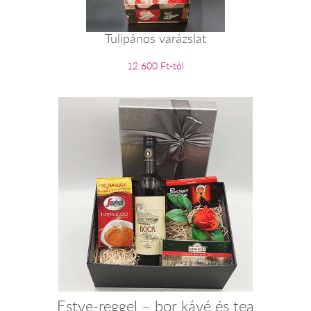
Tulipános varázslat
12 600 Ft-tól
Estve-reggel – bor kávé és tea