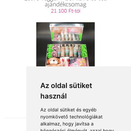
ajándékcsomag
21 100 Ft-tól
Barátom! Váljon egészségedre!
Az oldal sütiket
használ
16 400 Ft-tól
Az oldal sütiket és egyéb
nyomkövető technológiákat
alkalmaz, hogy javítsa a
böngészési élményét, azzal hogy