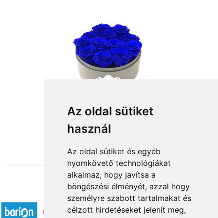
Tengereken át
Az oldal sütiket
használ
36 000 Ft-tól
Az oldal sütiket és egyéb
nyomkövető technológiákat
alkalmaz, hogy javítsa a
böngészési élményét, azzal hogy
Elfogadott fizetési módok
személyre szabott tartalmakat és
célzott hirdetéseket jelenít meg,