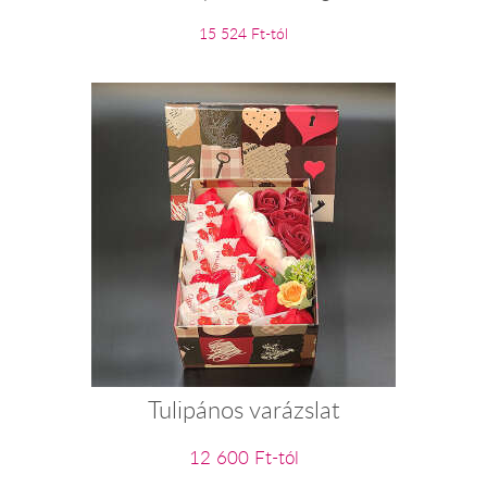
15 524 Ft-tól
Tulipános varázslat
12 600 Ft-tól