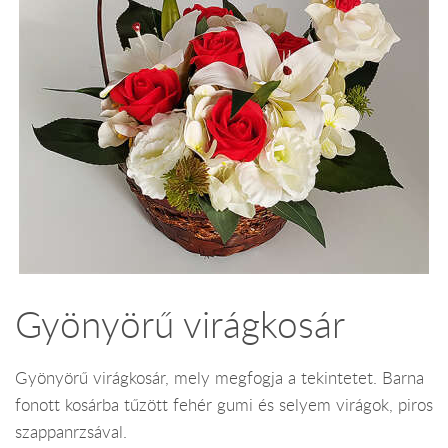
Gyönyörű virágkosár
Gyönyörű virágkosár, mely megfogja a tekintetet. Barna
fonott kosárba tűzött fehér gumi és selyem virágok, piros
szappanrzsával.