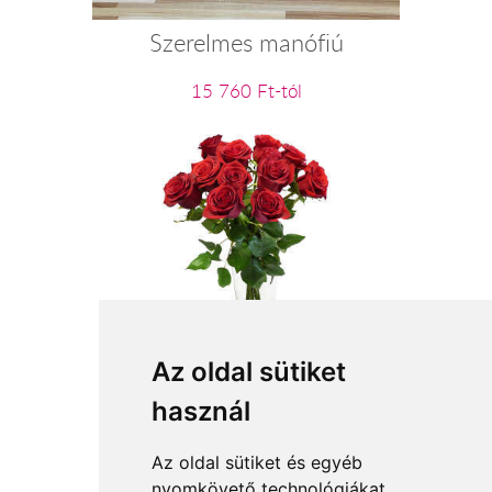
Szerelmes manófiú
15 760 Ft-tól
Szálas virágok: vörös rózsa
Az oldal sütiket
használ
4 080 Ft-tól
Az oldal sütiket és egyéb
nyomkövető technológiákat