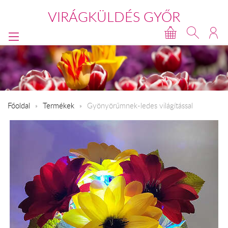
VIRÁGKÜLDÉS GYŐR
Főoldal
Termékek
Gyönyörűmnek-ledes világítással