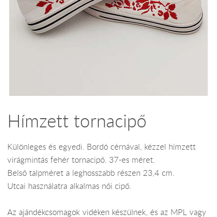
Hímzett tornacipő
Különleges és egyedi. Bordó cérnával, kézzel hímzett
virágmintás fehér tornacipő. 37-es méret.
Belső talpméret a leghosszabb részen 23,4 cm.
Utcai használatra alkalmas női cipő.
Az ajándékcsomagok vidéken készülnek, és az MPL vagy