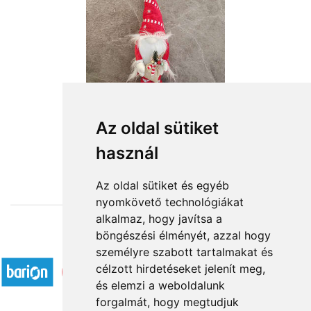
Mikulás manó
Az oldal sütiket
használ
18 600 Ft-tól
Az oldal sütiket és egyéb
nyomkövető technológiákat
alkalmaz, hogy javítsa a
böngészési élményét, azzal hogy
Elfogadott fizetési módok
személyre szabott tartalmakat és
célzott hirdetéseket jelenít meg,
és elemzi a weboldalunk
forgalmát, hogy megtudjuk