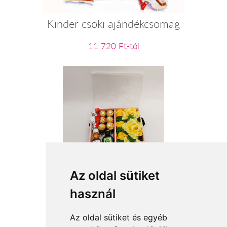
Kinder csoki ajándékcsomag
11 720 Ft-tól
Napsugár
Az oldal sütiket
használ
14 400 Ft-tól
Az oldal sütiket és egyéb