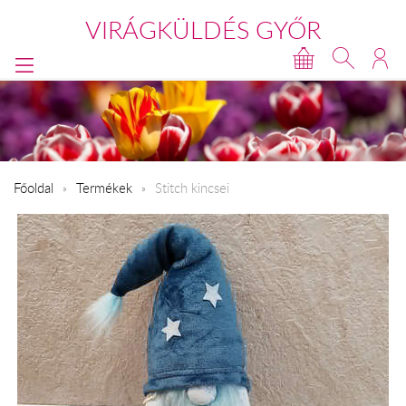
VIRÁGKÜLDÉS GYŐR
Főoldal
Termékek
Stitch kincsei