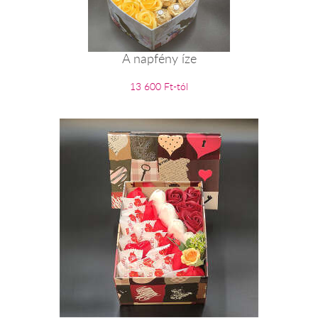
A napfény íze
13 600 Ft-tól