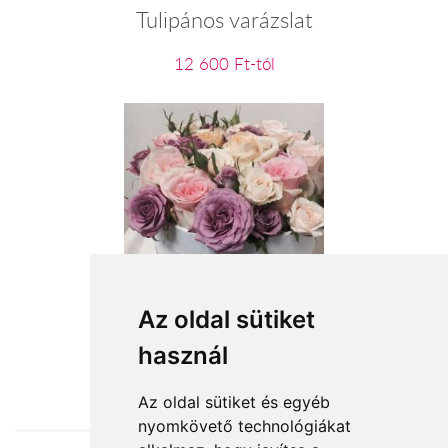
Tulipános varázslat
12 600 Ft-tól
Rózsakertem dobozban
Az oldal sütiket
használ
74 000 Ft-tól
Az oldal sütiket és egyéb
nyomkövető technológiákat