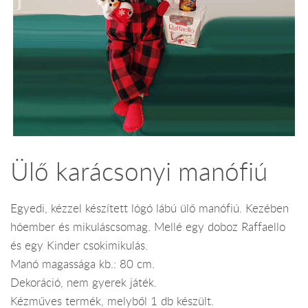
Ülő karácsonyi manófiú
Egyedi, kézzel készített lógó lábú ülő manófiú. Kezében
hóember és mikuláscsomag. Mellé egy doboz Raffaello
és egy Kinder csokimikulás.
Manó magassága kb.: 80 cm.
Dekoráció, nem gyerek játék.
Kézműves termék, melyből 1 db készült.