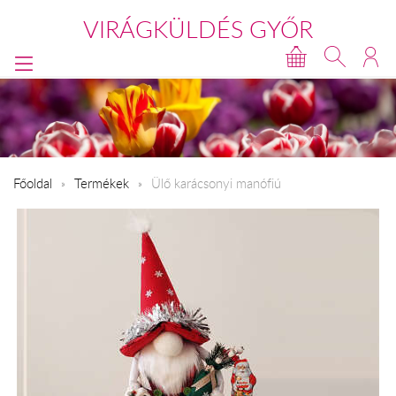
VIRÁGKÜLDÉS GYŐR
Főoldal
Termékek
Ülő karácsonyi manófiú