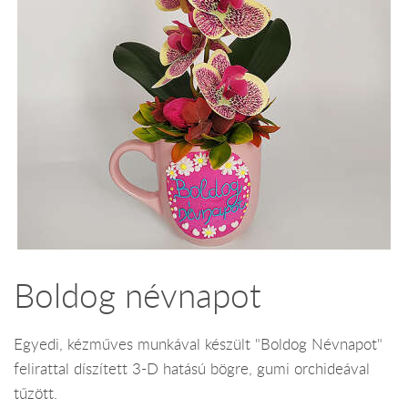
Boldog névnapot
Egyedi, kézműves munkával készült "Boldog Névnapot"
felirattal díszített 3-D hatású bögre, gumi orchideával
tűzött.