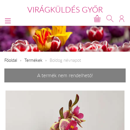
VIRÁGKÜLDÉS GYŐR
Főoldal
Termékek
Boldog névnapot
A termék nem rendelhető!