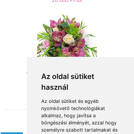
20 600 Ft-tól
Varázslatos virágcsokor virágküldés
Az oldal sütiket
használ
29 200 Ft-tól
Az oldal sütiket és egyéb
nyomkövető technológiákat
alkalmaz, hogy javítsa a
böngészési élményét, azzal hogy
Elfogadott fizetési módok
személyre szabott tartalmakat és