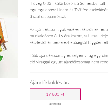
4 üveg 0,33 l különböző ízű Somersby italt,
egy-egy doboz Lindor és Toffifee csokoládét
3 szál szappanrózsát.
Az ajándékcsomagok vidéken készülnek, és 
munkaidőben 8-16 óra között, szállítási ide
készlettől és beszerezhetőségtől függően el
Több ajándékcsomag és selyemvirág egy címr
élő virággal együtt ajándékcsomag nem rend
Ajándékküldés ára
19 800 Ft
standard