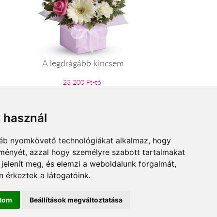
A legdrágább kincsem
23 200 Ft-tól
t használ
gyéb nyomkövető technológiákat alkalmaz, hogy
lményét, azzal hogy személyre szabott tartalmakat
 jelenít meg, és elemzi a weboldalunk forgalmát,
 érkeztek a látogatóink.
ítom
Beállítások megváltoztatása