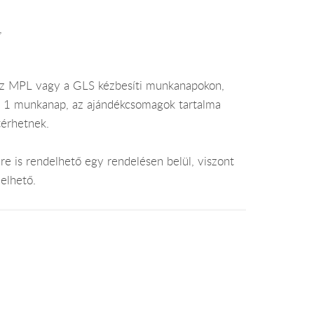
,
az MPL vagy a GLS kézbesíti munkanapokon,
je 1 munkanap, az ajándékcsomagok tartalma
térhetnek.
e is rendelhető egy rendelésen belül, viszont
elhető.