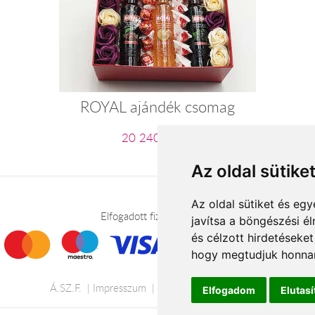
ROYAL ajándék csomag
20 240 Ft-tól
Az oldal sütike
Az oldal sütiket és e
Elfogadott fizetési módok
javítsa a böngészési é
és célzott hirdetéseket
hogy megtudjuk honnan
Á.SZ.F.
Impresszum
Adatkezelési tájékoztató
Elfogadom
Elutas