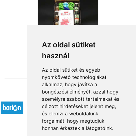
Férfi infúzió
Az oldal sütiket
használ
21 600 Ft-tól
Az oldal sütiket és egyéb
nyomkövető technológiákat
alkalmaz, hogy javítsa a
böngészési élményét, azzal hogy
Elfogadott fizetési módok
személyre szabott tartalmakat és
célzott hirdetéseket jelenít meg,
és elemzi a weboldalunk
forgalmát, hogy megtudjuk
honnan érkeztek a látogatóink.