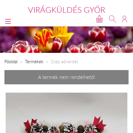
VIRÁGKÜLDÉS GYŐR
Főoldal
Termékek
Szép adventet
A termék nem rendelhető!