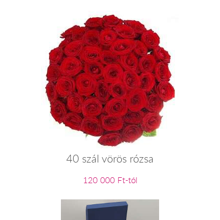
40 szál vörös rózsa
120 000 Ft-tól