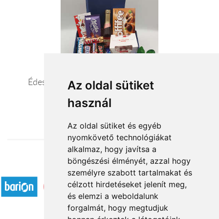
Édes kis bűneink – édesség ajándékcsomag
Az oldal sütiket
használ
19 800 Ft-tól
Az oldal sütiket és egyéb
nyomkövető technológiákat
alkalmaz, hogy javítsa a
böngészési élményét, azzal hogy
Elfogadott fizetési módok
személyre szabott tartalmakat és
célzott hirdetéseket jelenít meg,
és elemzi a weboldalunk
forgalmát, hogy megtudjuk