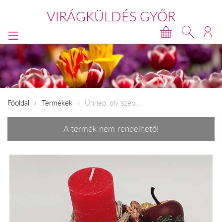
VIRÁGKÜLDÉS GYŐR
Főoldal
Termékek
Ünnep, oly szép....
A termék nem rendelhető!