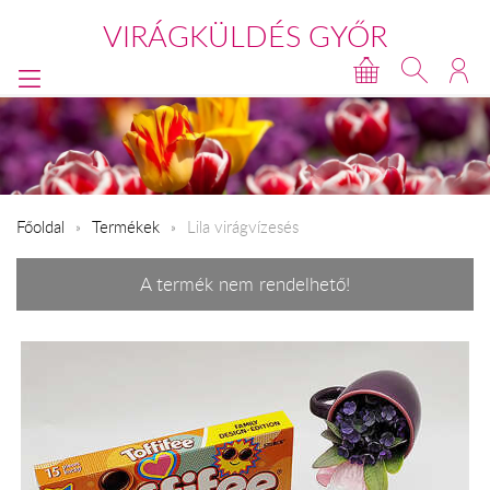
VIRÁGKÜLDÉS GYŐR
Főoldal
Termékek
Lila virágvízesés
A termék nem rendelhető!