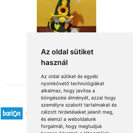
Sárga-zöld manófiú
Az oldal sütiket
használ
15 800 Ft-tól
Az oldal sütiket és egyéb
nyomkövető technológiákat
alkalmaz, hogy javítsa a
böngészési élményét, azzal hogy
Elfogadott fizetési módok
személyre szabott tartalmakat és
célzott hirdetéseket jelenít meg,
és elemzi a weboldalunk
forgalmát, hogy megtudjuk