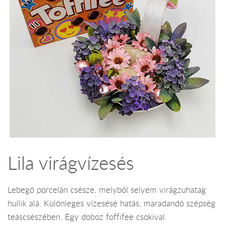
Lila virágvízesés
Lebegő porcelán csésze, melyből selyem virágzuhatag
hullik alá. Különleges vízesésé hatás, maradandó szépség
teáscsészében. Egy doboz foffifee csokival.