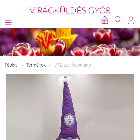
VIRÁGKÜLDÉS GYŐR
Főoldal
Termékek
UTE szurkolómanó