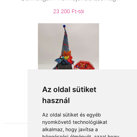
23 200 Ft-tól
Farmer manócska
Az oldal sütiket
használ
13 440 Ft-tól
Az oldal sütiket és egyéb
nyomkövető technológiákat
alkalmaz, hogy javítsa a
böngészési élményét, azzal hogy