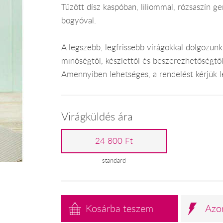
Tűzött dísz kaspóban, liliommal, rózsaszín ge
bogyóval.
A legszebb, legfrissebb virágokkal dolgozunk
minőségtől, készlettől és beszerezhetőségtő
Amennyiben lehetséges, a rendelést kérjük leg
Virágküldés ára
24 800 Ft
standard
Kosárba teszem
Azo