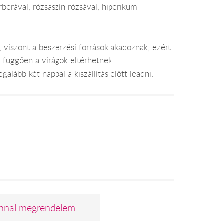
rberával, rózsaszín rózsával, hiperikum
, viszont a beszerzési források akadoznak, ezért
l függően a virágok eltérhetnek.
alább két nappal a kiszállítás előtt leadni.
nnal megrendelem