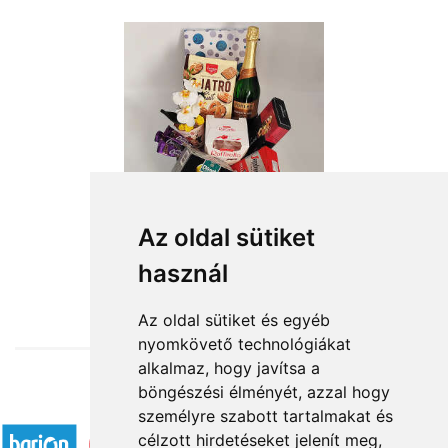
Boldog Születésnapot
Az oldal sütiket
használ
23 960 Ft-tól
Az oldal sütiket és egyéb
nyomkövető technológiákat
alkalmaz, hogy javítsa a
böngészési élményét, azzal hogy
Elfogadott fizetési módok
személyre szabott tartalmakat és
célzott hirdetéseket jelenít meg,