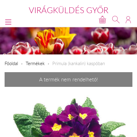
VIRÁGKÜLDÉS GYŐR
Főoldal
Termékek
Primula (kankalin) kaspóban
A termék nem rendelhető!