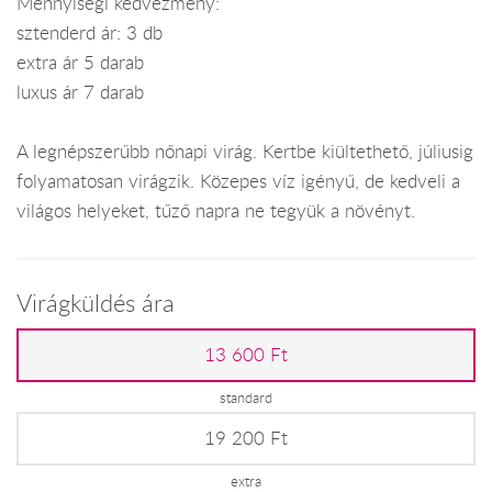
Mennyiségi kedvezmény:
sztenderd ár: 3 db
extra ár 5 darab
luxus ár 7 darab
A legnépszerűbb nőnapi virág. Kertbe kiültethető, júliusig
folyamatosan virágzik. Közepes víz igényű, de kedveli a
világos helyeket, tűző napra ne tegyük a növényt.
Virágküldés ára
13 600 Ft
standard
19 200 Ft
extra