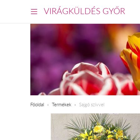
VIRÁGKÜLDÉS GYŐR
Főoldal
Termékek
Sajgó szívvel