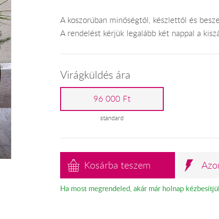
A koszorúban minőségtől, készlettől és besz
A rendelést kérjük legalább két nappal a kiszál
Virágküldés ára
96 000 Ft
standard
Kosárba teszem
Azo
Ha most megrendeled, akár már holnap kézbesítjü