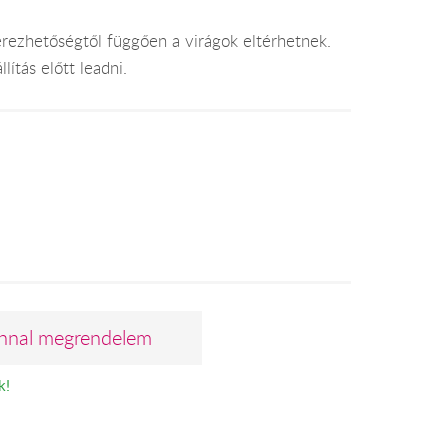
erezhetőségtől függően a virágok eltérhetnek.
lítás előtt leadni.
nnal megrendelem
k!