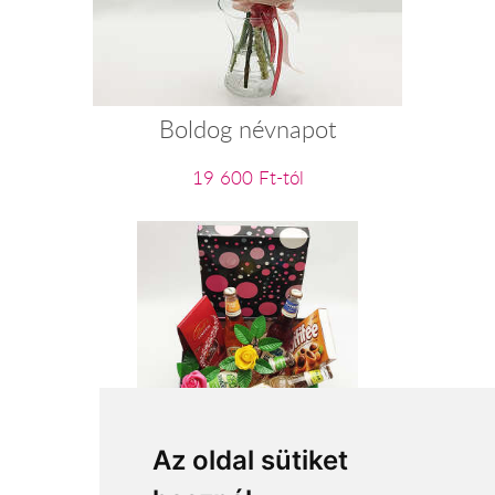
Boldog névnapot
19 600 Ft-tól
Női szakasz
Az oldal sütiket