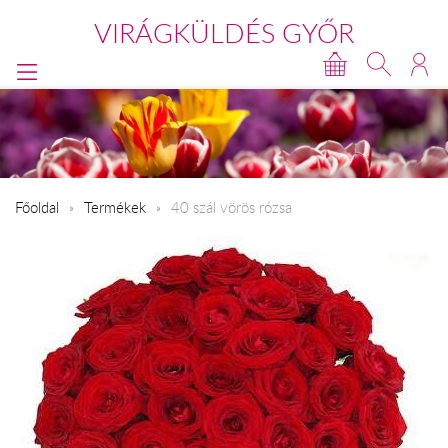
VIRÁGKÜLDÉS GYŐR
Főoldal
Termékek
40 szál vörös rózsa