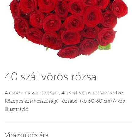
40 szál vörös rózsa
A csokor magáért beszél, 40 szál vörös rózsa díszítve.
Közepes szárhosszúságú rózsából (kb 50-60 cm) A kép
illusztráció.
Virágküldés ára