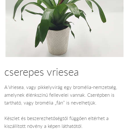
cserepes vriesea
A Vriesea, vagy pikkelyvirág egy bromélia-nemzetség,
amelynek élénkszínű fellevelei vannak. Cserépben is
tartható, vagy bromélia „fán” is nevelhetjük.
Készlet és beszerezhetőségtől függően eltérhet a
kiszállított növény a képen láthatótól.