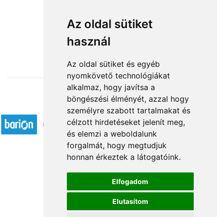
Cukormentes szeretettel
Az oldal sütiket
használ
15 584 Ft-tól
Az oldal sütiket és egyéb
nyomkövető technológiákat
alkalmaz, hogy javítsa a
böngészési élményét, azzal hogy
Elfogadott fizetési módok
személyre szabott tartalmakat és
célzott hirdetéseket jelenít meg,
és elemzi a weboldalunk
forgalmát, hogy megtudjuk
honnan érkeztek a látogatóink.
Á.SZ.F.
Elfogadom
Impresszum
Elutasítom
Adatkezelési tájékoztató