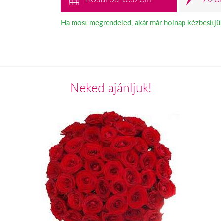
Ha most megrendeled, akár már holnap kézbesítjü
Neked ajánljuk!