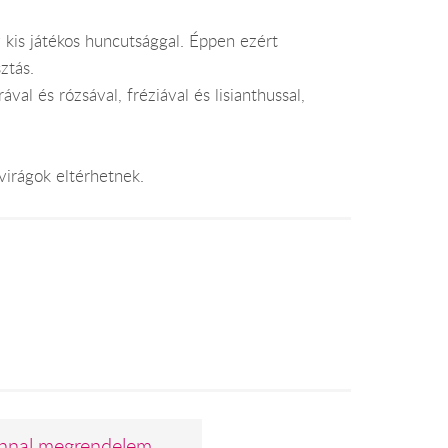
y kis játékos huncutsággal. Éppen ezért
ztás.
val és rózsával, fréziával és lisianthussal,
virágok eltérhetnek.
nnal megrendelem