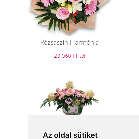
Rózsaszín Harmónia
23 060 Ft-tól
Lelkem legszebb virágai
Az oldal sütiket