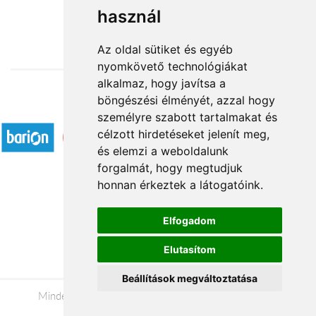
használ
32 400 Ft-tól
Az oldal sütiket és egyéb
nyomkövető technológiákat
alkalmaz, hogy javítsa a
böngészési élményét, azzal hogy
Elfogadott fizetési módok
személyre szabott tartalmakat és
célzott hirdetéseket jelenít meg,
és elemzi a weboldalunk
forgalmát, hogy megtudjuk
honnan érkeztek a látogatóink.
Á.SZ.F.
Elfogadom
Impresszum
Elutasítom
Adatkezelési tájékoztató
Beállítások megváltoztatása
Minden jog fenntartva © 2026 |
+36 20 488-8362
|
www.viragkuldesgyor.hu