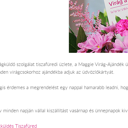
ágküldő szolgálat tiszafüredi üzlete, a Maggie Virág-Ajándék üz
nden virágcsokorhoz ajándékba adjuk az üdvözlőkártyát.
Mégis érdemes a megrendelést egy nappal hamarabb leadni, hog
 minden napján vállal kiszállítást vasárnap és ünnepnapok kiv
gküldés Tiszafüred