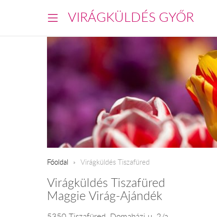
VIRÁGKÜLDÉS GYŐR
Főoldal
Virágküldés Tiszafüred
Virágküldés Tiszafüred
Maggie Virág-Ajándék
5350 Tiszafüred, Domaházi u. 2/a