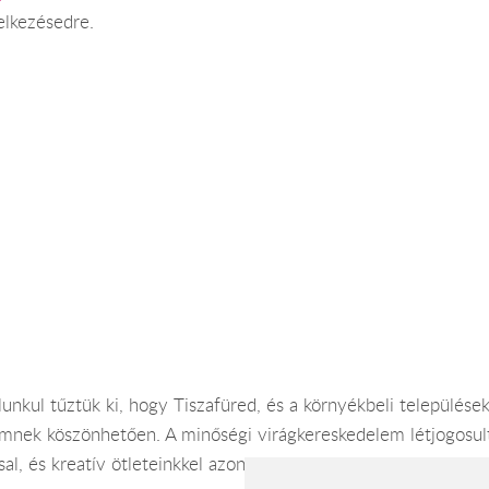
elkezésedre.
nkul tűztük ki, hogy Tiszafüred, és a környékbeli települések
emnek köszönhetően. A minőségi virágkereskedelem létjogosul
al, és kreatív ötleteinkkel azon dolgozunk, hogy vásárlóink m