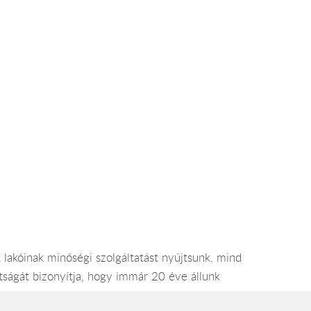
 lakóinak minőségi szolgáltatást nyújtsunk, mind
tságát bizonyítja, hogy immár 20 éve állunk
indig az elvárt és megszokott színvonalat