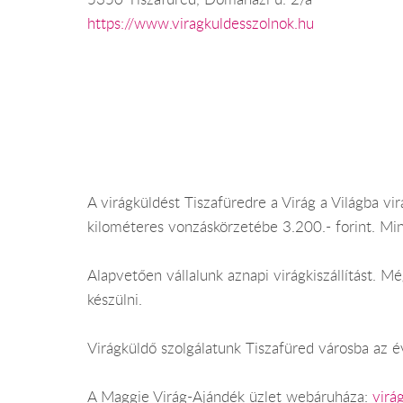
https://www.viragkuldesszolnok.hu
A virágküldést Tiszafüredre a Virág a Világba vir
kilométeres vonzáskörzetébe 3.200.- forint. Mi
Alapvetően vállalunk aznapi virágkiszállítást. 
készülni.
Virágküldő szolgálatunk Tiszafüred városba az év
A Maggie Virág-Ajándék üzlet webáruháza:
virá