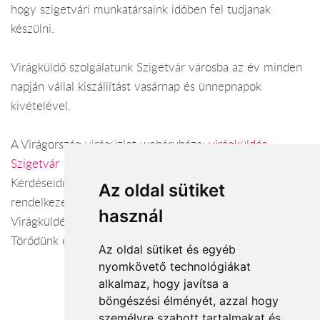
hogy szigetvári munkatársaink időben fel tudjanak
készülni.
Virágküldő szolgálatunk Szigetvár városba az év minden
napján vállal kiszállítást vasárnap és ünnepnapok
kivételével.
A Virágország virágüzlet webáruháza:
virágküldés
Szigetvár
Kérdéseiddel kapcsolatban örömmel állunk
Az oldal sütiket
rendelkezésedre.
használ
Virágküldés Szigetvár
Törődünk egymással
Az oldal sütiket és egyéb
nyomkövető technológiákat
alkalmaz, hogy javítsa a
böngészési élményét, azzal hogy
Elfogadott fizetési módok
személyre szabott tartalmakat és