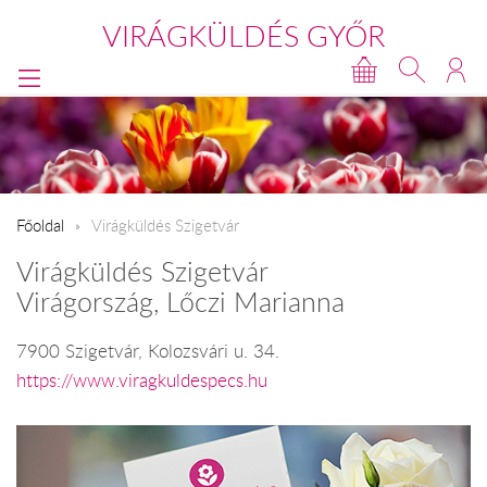
VIRÁGKÜLDÉS GYŐR
Főoldal
Virágküldés Szigetvár
Virágküldés Szigetvár
Virágország, Lőczi Marianna
7900 Szigetvár, Kolozsvári u. 34.
https://www.viragkuldespecs.hu