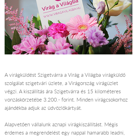
A virágküldést Szigetvárra a Virág a Világba virágküldő
szolgálat szigetvári üzlete, a Virágország virágüzlet
végzi. A kiszállítás ára Szigetvárra és 15 kilométeres
vonzáskörzetébe 3.200.- forint. Minden virágcsokorhoz
ajándékba adjuk az üdvözlőkártyát.
Alapvetően vállalunk aznapi virágkiszállítást. Mégis
érdemes a megrendelést egy nappal hamarabb leadni,