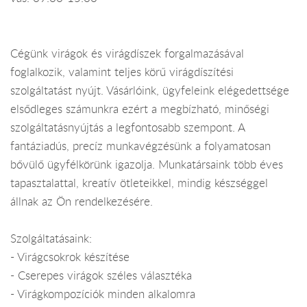
Cégünk virágok és virágdíszek forgalmazásával
foglalkozik, valamint teljes körű virágdíszítési
szolgáltatást nyújt. Vásárlóink, ügyfeleink elégedettsége
elsődleges számunkra ezért a megbízható, minőségi
szolgáltatásnyújtás a legfontosabb szempont. A
fantáziadús, precíz munkavégzésünk a folyamatosan
bővülő ügyfélkörünk igazolja. Munkatársaink több éves
tapasztalattal, kreatív ötleteikkel, mindig készséggel
állnak az Ön rendelkezésére.
Szolgáltatásaink:
- Virágcsokrok készítése
- Cserepes virágok széles választéka
- Virágkompozíciók minden alkalomra