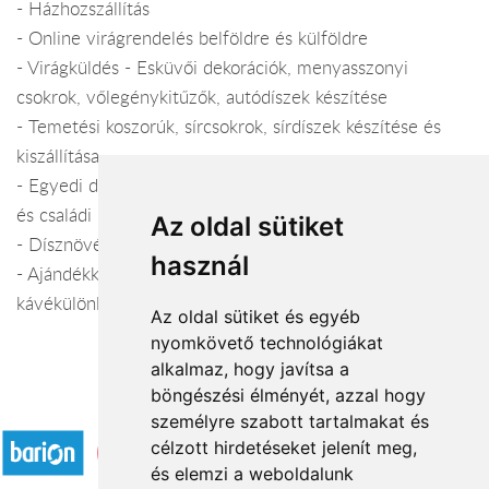
- Házhozszállítás
- Online virágrendelés belföldre és külföldre
- Virágküldés - Esküvői dekorációk, menyasszonyi
csokrok, vőlegénykitűzők, autódíszek készítése
- Temetési koszorúk, sírcsokrok, sírdíszek készítése és
kiszállítása
- Egyedi dekorációk készítése lakásokba, irodákba, céges
és családi rendezvényekre
Az oldal sütiket
- Dísznövények telepítése, ápolása és karbantartása
használ
- Ajándékkosarak, borok, csokoládék, tea- és
kávékülönlegességek
Az oldal sütiket és egyéb
nyomkövető technológiákat
alkalmaz, hogy javítsa a
böngészési élményét, azzal hogy
Elfogadott fizetési módok
személyre szabott tartalmakat és
célzott hirdetéseket jelenít meg,
és elemzi a weboldalunk