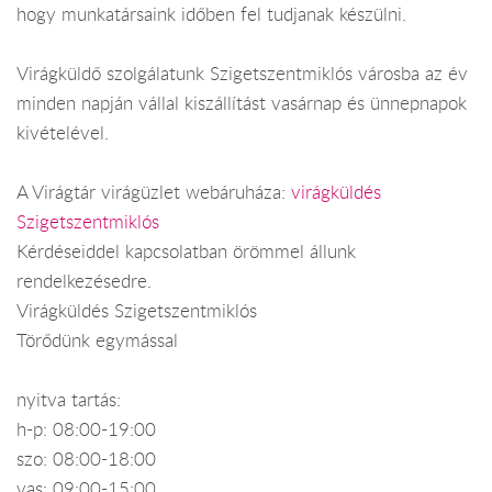
hogy munkatársaink időben fel tudjanak készülni.
Virágküldő szolgálatunk Szigetszentmiklós városba az év
minden napján vállal kiszállítást vasárnap és ünnepnapok
kivételével.
A Virágtár virágüzlet webáruháza:
virágküldés
Szigetszentmiklós
Kérdéseiddel kapcsolatban örömmel állunk
rendelkezésedre.
Virágküldés Szigetszentmiklós
Törődünk egymással
nyitva tartás:
h-p: 08:00-19:00
szo: 08:00-18:00
vas: 09:00-15:00