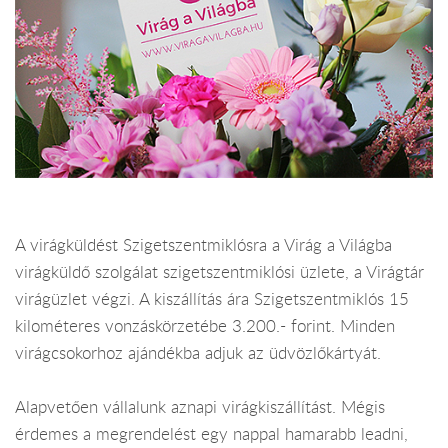
A virágküldést Szigetszentmiklósra a Virág a Világba
virágküldő szolgálat szigetszentmiklósi üzlete, a Virágtár
virágüzlet végzi. A kiszállítás ára Szigetszentmiklós 15
kilométeres vonzáskörzetébe 3.200.- forint. Minden
virágcsokorhoz ajándékba adjuk az üdvözlőkártyát.
Alapvetően vállalunk aznapi virágkiszállítást. Mégis
érdemes a megrendelést egy nappal hamarabb leadni,