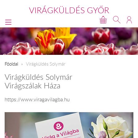
VIRÁGKÜLDÉS GYŐR
Főoldal
Virágküldés Solymár
Virágküldés Solymár
Virágszálak Háza
https://www.viragavilagba.hu