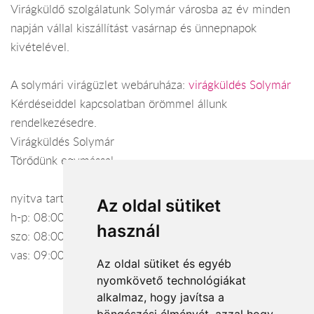
Virágküldő szolgálatunk Solymár városba az év minden
napján vállal kiszállítást vasárnap és ünnepnapok
kivételével.
A solymári virágüzlet webáruháza:
virágküldés Solymár
Kérdéseiddel kapcsolatban örömmel állunk
rendelkezésedre.
Virágküldés Solymár
Törődünk egymással
nyitva tartás:
Az oldal sütiket
h-p: 08:00-20:00
használ
szo: 08:00-20:00
vas: 09:00-16:00
Az oldal sütiket és egyéb
nyomkövető technológiákat
alkalmaz, hogy javítsa a