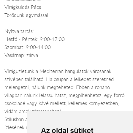
Virágküldés Pécs
Törődünk egymással
Nyitva tartás:
Hétfő - Péntek: 9:00-17:00
Szombat: 9:00-14:00
Vasárnap: zárva
Virágüzletünk a Mediterrán hangulatok városának
szívében található. Ha csupán a lelkedet szeretnéd
melengetni, nálunk megteheted! Ebben a rohanó
világban nálunk lelassulhatsz, megpihenhetsz, egy forró
csokoládé vagy kávé mellett, kellemes környezetben,
vidám arcok társaságában!
Stílusban a legújabb trendet követjük, minden korosztály
ízlésének megfelelően. Üzleti életben fontos a
Az oldal sütiket