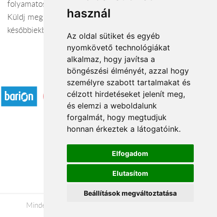
folyamatos ügyfélkapcsolat, a partneri figyelmesség.
használ
Küldj megrendelőidnek virágot, ajándékkosarat -
későbbiekben sokszorosan megtérül!
Az oldal sütiket és egyéb
nyomkövető technológiákat
alkalmaz, hogy javítsa a
böngészési élményét, azzal hogy
Elfogadott fizetési módok
személyre szabott tartalmakat és
célzott hirdetéseket jelenít meg,
és elemzi a weboldalunk
forgalmát, hogy megtudjuk
honnan érkeztek a látogatóink.
Á.SZ.F.
Elfogadom
Impresszum
Elutasítom
Adatkezelési tájékoztató
Beállítások megváltoztatása
Minden jog fenntartva © 2026 |
+36 20 488-8362
|
www.viragkuldesgyor.hu