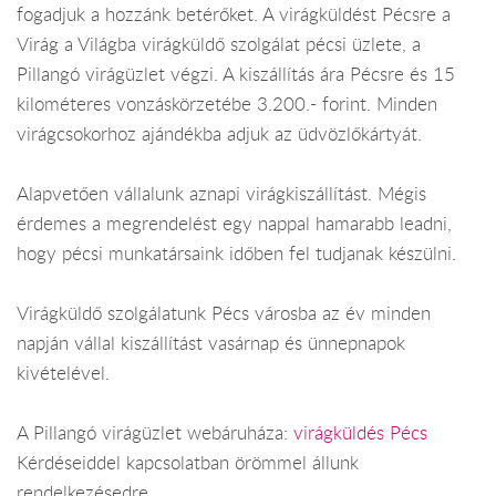
fogadjuk a hozzánk betérőket. A virágküldést Pécsre a
Virág a Világba virágküldő szolgálat pécsi üzlete, a
Pillangó virágüzlet végzi. A kiszállítás ára Pécsre és 15
kilométeres vonzáskörzetébe 3.200.- forint. Minden
virágcsokorhoz ajándékba adjuk az üdvözlőkártyát.
Alapvetően vállalunk aznapi virágkiszállítást. Mégis
érdemes a megrendelést egy nappal hamarabb leadni,
hogy pécsi munkatársaink időben fel tudjanak készülni.
Virágküldő szolgálatunk Pécs városba az év minden
napján vállal kiszállítást vasárnap és ünnepnapok
kivételével.
A Pillangó virágüzlet webáruháza:
virágküldés Pécs
Kérdéseiddel kapcsolatban örömmel állunk
rendelkezésedre.