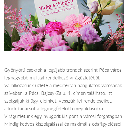
Gyönyörű csokrok a legújabb trendek szerint Pécs város
legnagyobb múlttal rendelkező virágüzletéből.
Vállalkozásunk üzlete a mediterrán hangulatok városának
szívében, a Pécs, Bajcsy-Zs u. 4. címen található. Itt
szolgáljuk ki ügyfeleinket, vesszük fel rendeléseiket,
adunk tanácsot a legmegfelelőbb megoldásokra.
Virágüzletünk egy nyugodt kis pont a városi forgatagban.
Mindig kedves kiszolgálással és maximális odafigyeléssel