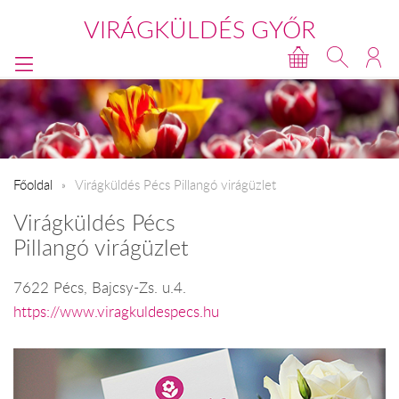
VIRÁGKÜLDÉS GYŐR
Főoldal
Virágküldés Pécs Pillangó virágüzlet
Virágküldés Pécs
Pillangó virágüzlet
7622 Pécs, Bajcsy-Zs. u.4.
https://www.viragkuldespecs.hu