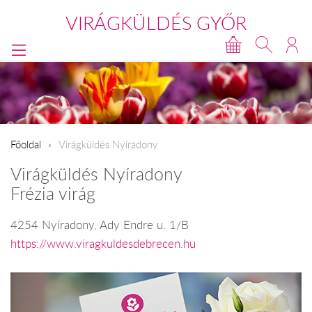
VIRÁGKÜLDÉS GYŐR
Főoldal
Virágküldés Nyíradony
Virágküldés Nyíradony
Frézia virág
4254 Nyíradony, Ady Endre u. 1/B
https://www.viragkuldesdebrecen.hu