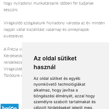
hogy nyíradonyi munkatársaink időben fel tudjanak
készülni.
Virágküldő szolgálatunk Nyíradony városba az év minden
napján vállal kiszállítást vasárnap és ünnepnapok
kivételével.
A Frézia virágüzlet webáruháza:
virágküldés Nyíradony
Kérdéseiddel kapcsolatban örömmel állunk
Az oldal sütiket
rendelkezésedre.
használ
Virágküldés Nyíradony
Törődünk egymással
Az oldal sütiket és egyéb
nyomkövető technológiákat
alkalmaz, hogy javítsa a
böngészési élményét, azzal hogy
Elfogadott fizetési módok
személyre szabott tartalmakat és
célzott hirdetéseket jelenít meg,