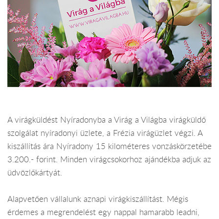
A virágküldést Nyíradonyba a Virág a Világba virágküldő
szolgálat nyíradonyi üzlete, a Frézia virágüzlet végzi. A
kiszállítás ára Nyíradony 15 kilométeres vonzáskörzetébe
3.200.- forint. Minden virágcsokorhoz ajándékba adjuk az
üdvözlőkártyát.
Alapvetően vállalunk aznapi virágkiszállítást. Mégis
érdemes a megrendelést egy nappal hamarabb leadni,