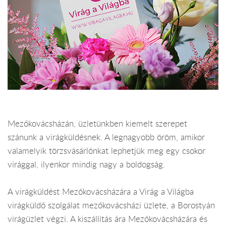
Mezőkovácsházán, üzletünkben kiemelt szerepet
szánunk a virágküldésnek. A legnagyobb öröm, amikor
valamelyik törzsvásárlónkat lephetjük meg egy csokor
virággal, ilyenkor mindig nagy a boldogság.
A virágküldést Mezőkovácsházára a Virág a Világba
virágküldő szolgálat mezőkovácsházi üzlete, a Borostyán
virágüzlet végzi. A kiszállítás ára Mezőkovácsházára és