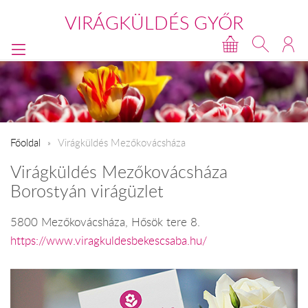
VIRÁGKÜLDÉS GYŐR
Főoldal
Virágküldés Mezőkovácsháza
Virágküldés Mezőkovácsháza
Borostyán virágüzlet
5800 Mezőkovácsháza, Hősök tere 8.
https://www.viragkuldesbekescsaba.hu/