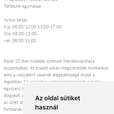
Törődünk egymással
nyitva tartás:
h-p: 08:00-12:00 13:00-17:00
Szo: 08:00-12:00
vas: 08:00-11:00
Közel 20 éve működik üzletünk Mezőkovácsháza
központjában, és ezalatt sokan megszerették munkánkat,
amit a visszatérő vásárlók elégedettsége mutat a
legjobban. Munkánkban a természetességet, a tiszta,
egyszerű formákat részesítjük előnyben, kerüljük a művi
dolgokat, anyagokat. Üzletünkben a virágok frissességét,
Az oldal sütiket
az üzlet áttekinthetőségét, a tisztaságot tartjuk
használ
fontosnak. Kedvenc feladatunk a csokor kötés, azon belül