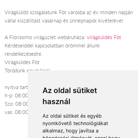
Virágküldő szolgálatunk Fót városba az év minden napján
vállal kiszállítást vasárnap és ünnepnapok kivételével.
A Florissimo virágüzlet webáruháza:
virágküldés Fót
Kérdéseiddel kapcsolatban örömmel állunk
rendelkezésedre.
Virágküldés Fót
Törődünk egymással
nyitva tartás:
Az oldal sütiket
h-p: 08:00-18:00-18:00
használ
Szo: 08:00-17:00
vas: 08:00-15:00
Az oldal sütiket és egyéb
nyomkövető technológiákat
alkalmaz, hogy javítsa a