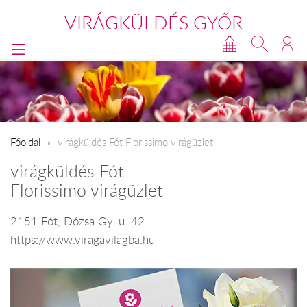
VIRÁGKÜLDÉS GYŐR
Főoldal
virágküldés Fót Florissimo virágüzlet
virágküldés Fót
Florissimo virágüzlet
2151 Fót, Dózsa Gy. u. 42.
https://www.viragavilagba.hu