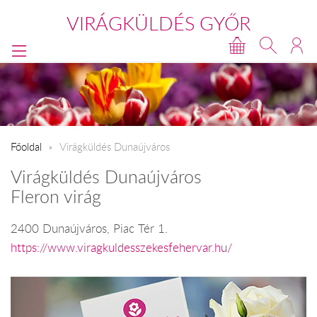
VIRÁGKÜLDÉS GYŐR
Főoldal
Virágküldés Dunaújváros
Virágküldés Dunaújváros
Fleron virág
2400 Dunaújváros, Piac Tér 1.
https://www.viragkuldesszekesfehervar.hu/