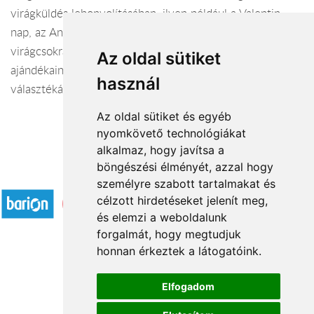
virágküldés lebonyolításában, ilyen például a Valentin
nap, az Anyák napja és a Nőnap. Különleges
virágcsokraink, kreatív virágkompozíciónk és hozzáillő
Az oldal sütiket
ajándékaink, ajándékcsomagjaink napról napra bővülő
használ
választékából választhatsz.
Az oldal sütiket és egyéb
nyomkövető technológiákat
alkalmaz, hogy javítsa a
böngészési élményét, azzal hogy
Elfogadott fizetési módok
személyre szabott tartalmakat és
célzott hirdetéseket jelenít meg,
és elemzi a weboldalunk
forgalmát, hogy megtudjuk
honnan érkeztek a látogatóink.
Á.SZ.F.
Elfogadom
Impresszum