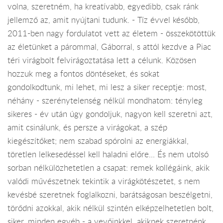
volna, szeretném, ha kreatívabb, egyedibb, csak ránk
jellemző az, amit nyújtani tudunk. - Tíz évvel később,
2011-ben nagy fordulatot vett az életem - összekötöttük
az életünket a párommal, Gáborral, s attól kezdve a Piac
téri virágbolt felvirágoztatása lett a célunk. Közösen
hozzuk meg a fontos döntéseket, és sokat
gondolkodtunk, mi lehet, mi lesz a siker receptje: most,
néhány - szerénytelenség nélkül mondhatom: tényleg
sikeres - év után úgy gondoljuk, nagyon kell szeretni azt,
amit csinálunk, és persze a virágokat, a szép
kiegészítőket; nem szabad spórolni az energiákkal,
töretlen lelkesedéssel kell haladni előre... És nem utolsó
sorban nélkülözhetetlen a csapat: remek kollégáink, akik
valódi művészetnek tekintik a virágkötészetet, s nem
kevésbé szeretnek foglalkozni, barátságosan beszélgetni,
törődni azokkal, akik nélkül szintén elképzelhetetlen bolt,
siker, minden egyéb - a vevőinkkel, akiknek szeretnénk