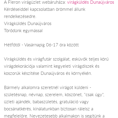
A Fleron virágüzlet webáruháza:
virágküldés Dunaújváros
Kérdéseiddel kapcsolatban örömmel állunk
rendelkezésedre.
Virágküldés Dunaújváros
Törődünk egymással
Hétfőtől - Vasárnapig 06-17 óra között
Virágküldés és virágfutár szolgálat, esküvők teljes körű
virágdekorációja valamint kegyeleti virágdíszek és
koszorúk készítése Dunaújváros és környékén.
Bármely alkalomra szeretnél virágot küldeni -
születésnap, névnap, szerelem, köszönet, "csak úgy",
üzleti ajándék, babaszületés, gratuláció vagy
bocsánatkérés, kínálatunkban biztosan rálelsz a
megfelelőre. Nevezetesebb alkalmakon is segítünk a