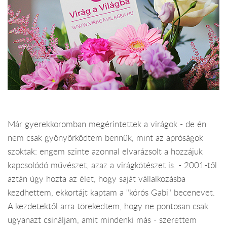
Már gyerekkoromban megérintettek a virágok - de én
nem csak gyönyörködtem bennük, mint az apróságok
szoktak: engem szinte azonnal elvarázsolt a hozzájuk
kapcsolódó művészet, azaz a virágkötészet is. - 2001-től
aztán úgy hozta az élet, hogy saját vállalkozásba
kezdhettem, ekkortájt kaptam a "kórós Gabi" becenevet.
A kezdetektől arra törekedtem, hogy ne pontosan csak
ugyanazt csináljam, amit mindenki más - szerettem