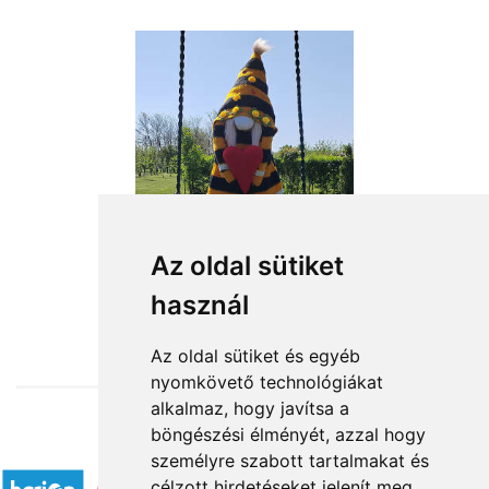
Az oldal sütiket
használ
from HUF20,360
Az oldal sütiket és egyéb
nyomkövető technológiákat
alkalmaz, hogy javítsa a
böngészési élményét, azzal hogy
Accepted payment methods
személyre szabott tartalmakat és
célzott hirdetéseket jelenít meg,