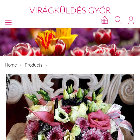
VIRÁGKÜLDÉS GYŐR
Home
Products